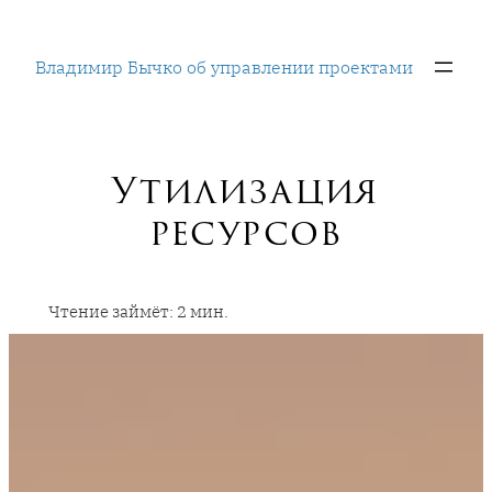
Перейти
к
Владимир Бычко об управлении проектами
содержимому
Утилизация
ресурсов