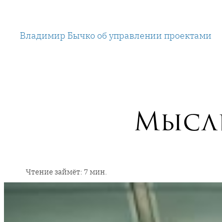
Перейти
к
Владимир Бычко об управлении проектами
содержимому
Мысли