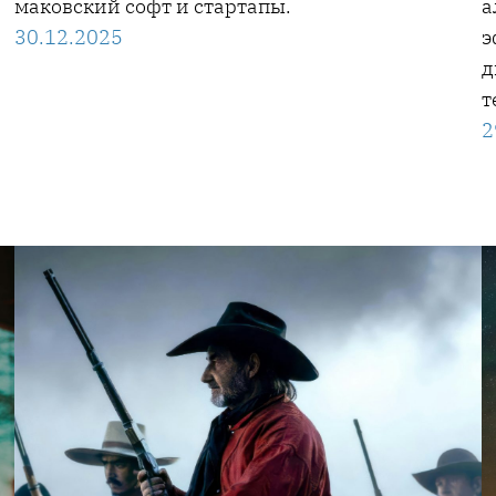
маковский софт и стартапы.
а
30.12.2025
э
д
т
2