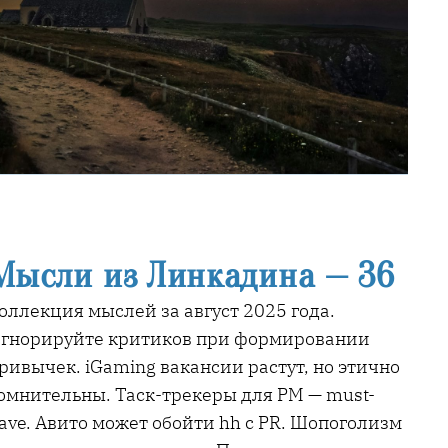
Мысли из Линкадина — 36
оллекция мыслей за август 2025 года.
гнорируйте критиков при формировании
ривычек. iGaming вакансии растут, но этично
омнительны. Таск-трекеры для PM — must-
ave. Авито может обойти hh с PR. Шопоголизм