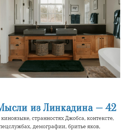
Мысли из Линкадина — 42
 киноязыке, странностях Джобса, контексте,
пецслужбах, демографии, бритье яков,