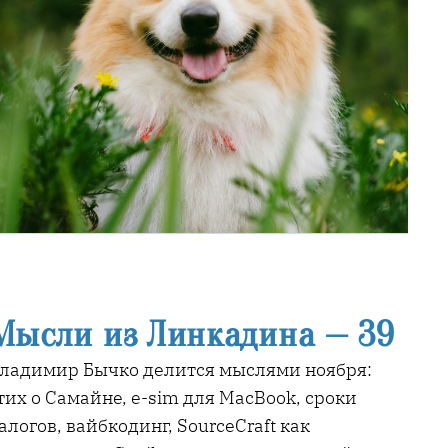
Мысли из Линкадина — 39
ладимир Бычко делится мыслями ноября:
тих о Самайне, e-sim для MacBook, сроки
алогов, вайбкодинг, SourceCraft как