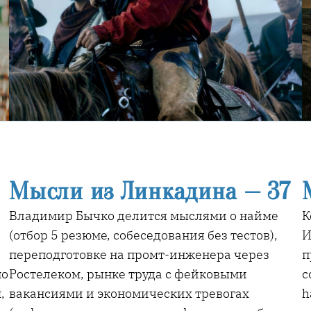
8
Мысли из Линкадина — 37
Владимир Бычко делится мыслями о найме
К
(отбор 5 резюме, собеседования без тестов),
И
переподготовке на промт-инженера через
п
по
Ростелеком, рынке труда с фейковыми
с
,
вакансиями и экономических тревогах
h