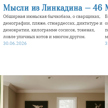
Мысли из Линкадина — 46
Обширная июньская бычкобаза, о сварщиках,
Б
демографии, пляже, стюардессах, диктатуре и
о
демократии, килограмме сосисок, токенах,
п
ловле уличных котов и многом другом.
м
30.06.2026
3