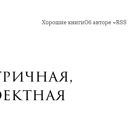
Хорошие книги
Об авторе
RSS
тричная,
оектная