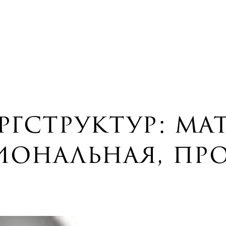
гструктур: ма
ональная, пр