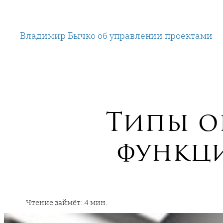
Перейти
к
Владимир Бычко об управлении проектами
содержимому
Типы ор
функци