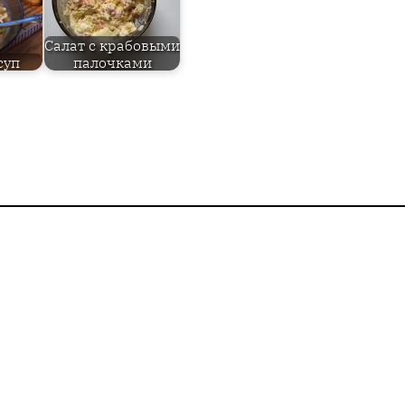
Салат с крабовыми
суп
палочками