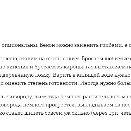
опциональны. Бекон можно заменить грибами, а л
стрюлю, ставим на огонь, солим. Бросаем любимые 
о кипения и бросаем макароны, газ выставляем на 
деревянную ложку. Варить в кипящей воде нужно м
и оценить степень готовности. Иногда нужно боль
ь сковороду, льём туда немного растительного мас
коворода немного прогреется, выкладываем на неё 
ко станет шипеть совсем уж сильно (через три-че