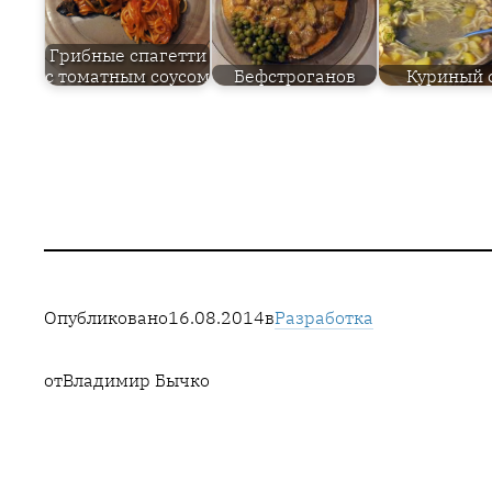
Грибные спагетти
с томатным соусом
Бефстроганов
Куриный 
Опубликовано
16.08.2014
в
Разработка
от
Владимир Бычко