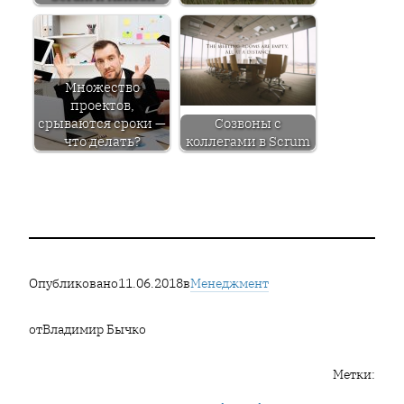
Множество
проектов,
срываются сроки —
Созвоны с
что делать?
коллегами в Scrum
Опубликовано
11.06.2018
в
Менеджмент
от
Владимир Бычко
Метки: