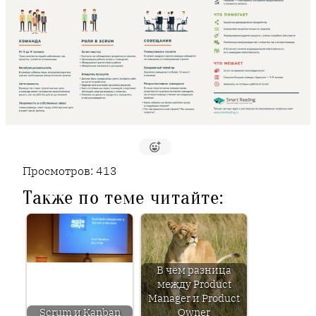
Просмотров:
413
Также по теме читайте:
В чём разница
между Product
Manager и Product
Scrum и Kanban
Owner