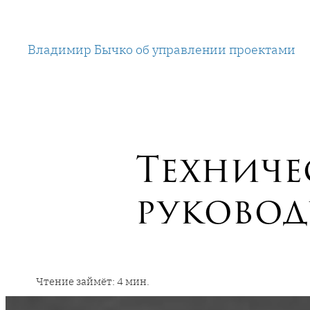
Перейти
к
Владимир Бычко об управлении проектами
содержимому
Техниче
руковод