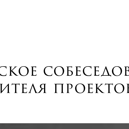
ское собеседо
ителя проектов