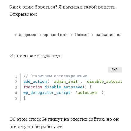
Как с этим бороться? Я вычитал такой рецепт.
Открываем:
ваш домен → wp-content → themes → название вашей
И вписываем туда код:
// Отключаем автосохранение
add_action
(
'admin_init'
,
'disable_autosave'
function
disable_autosave
(
)
{
wp_deregister_script
(
'autosave'
)
;
}
Об этом способе пишут на многих сайтах, но он
почему-то не работает.