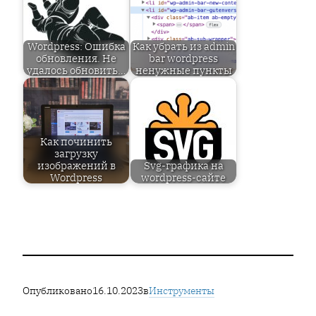
Wordpress: Ошибка
Как убрать из admin
обновления. Не
bar wordpress
удалось обновить…
ненужные пункты
Как починить
загрузку
изображений в
Svg-графика на
Wordpress
wordpress-сайте
Опубликовано
16.10.2023
в
Инструменты