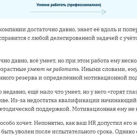
компании достаточно давно, знает её вдоль и попе
н справится с любой делегированной задачей с учё
но давно, всё умеет, но при этом работа ему неско
озрастные
умеют не работать.
Иными словами, ему 
енного резерва и определённой мотивационной по
 недавно, ещё мало что умеет, но у него «горят гл
иве. Из-за недостатка квалификации начинающий 
етодической поддержкой. Мотивационная ему не н
 особо хочет. Непонятно, как ваш HR допустил его н
быть уволен после испытательного срока. Однако е