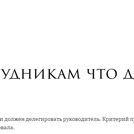
удникам что д
чи должен делегировать руководитель. Критерий 
овала.