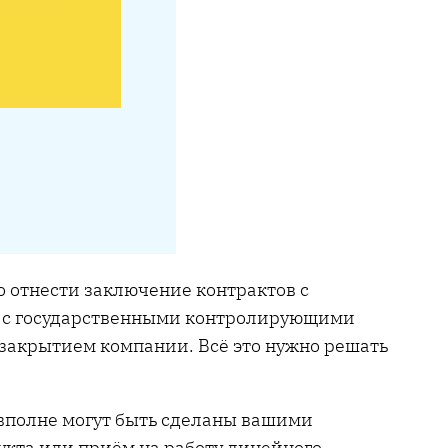
отнести заключение контрактов с
м с государственными контролирующими
я закрытием компании. Всё это нужно решать
 вполне могут быть сделаны вашими
укта или приём на работу линейного