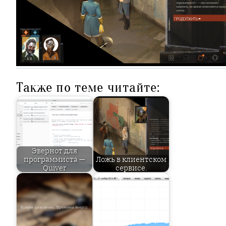
Также по теме читайте:
Эвернот для
программиста —
Ложь в клиентском
Quiver
сервисе.