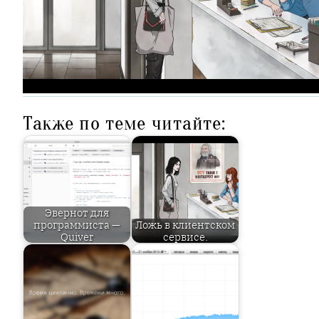
Также по теме читайте:
Эвернот для
программиста —
Ложь в клиентском
Quiver
сервисе.