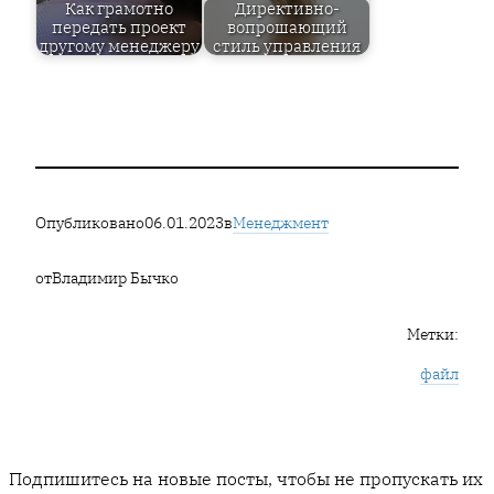
Как грамотно
Директивно-
передать проект
вопрошающий
другому менеджеру
стиль управления
Опубликовано
06.01.2023
в
Менеджмент
от
Владимир Бычко
Метки:
файл
Подпишитесь на новые посты, чтобы не пропускать их