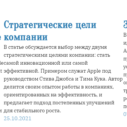
Стратегические цели
е
компании
В
и
В статье обсуждается выбор между двумя
А
стратегическими целями компании: стать
п
le
самой инновационной или самой
у
t
эффективной. Примером служат Apple под
п
руководством Стива Джобса и Тима Кука. Автор
о
делится своим опытом работы в компаниях,
т
ориентированных на эффективность, и
р
предлагает подход постепенных улучшений
п
и
для стабильного роста.
0
25.10.2021