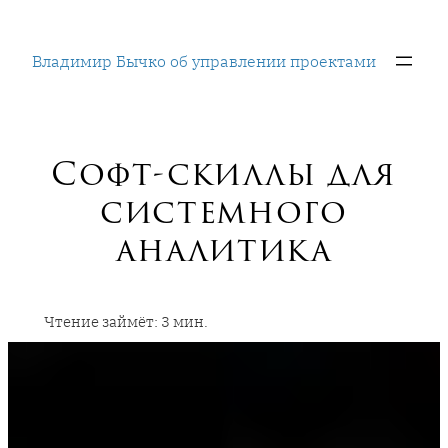
Перейти
к
Владимир Бычко об управлении проектами
содержимому
Софт-скиллы для
системного
аналитика