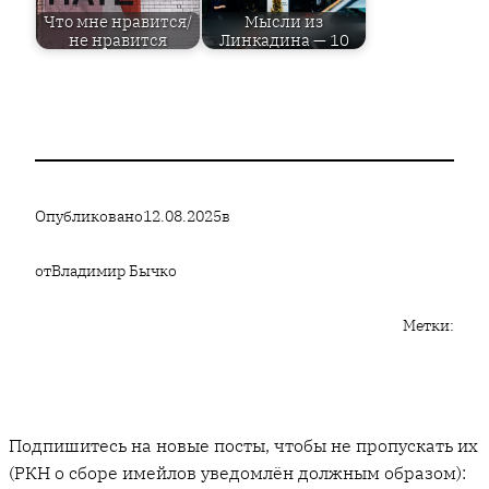
Что мне нравится/
Мысли из
не нравится
Линкадина — 10
Опубликовано
12.08.2025
в
от
Владимир Бычко
Метки:
Подпишитесь на новые посты, чтобы не пропускать их
(РКН о сборе имейлов уведомлён должным образом):