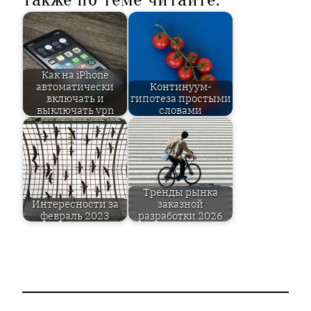
Как на iPhone
автоматически
Континуум-
включать и
гипотеза простыми
выключать vpn
словами
Тренды рынка
Интересности за
заказной
февраль 2023
разработки 2026