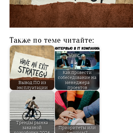
Также по теме читайте:
Как провести
собеседование на
Вывод ПО из
менеджера
эксплуатации
проектов
Тренды рынка
заказной
Приоритеты или
разработки 2026
ресурсы?