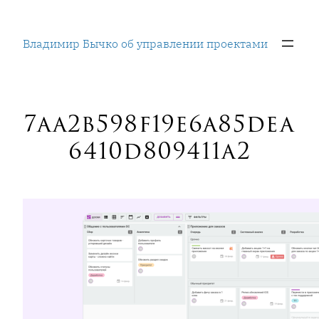
Перейти
к
Владимир Бычко об управлении проектами
содержимому
7aa2b598f19e6a85dea
6410d809411a2