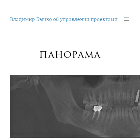
Перейти
к
Владимир Бычко об управлении проектами
содержимому
панорама