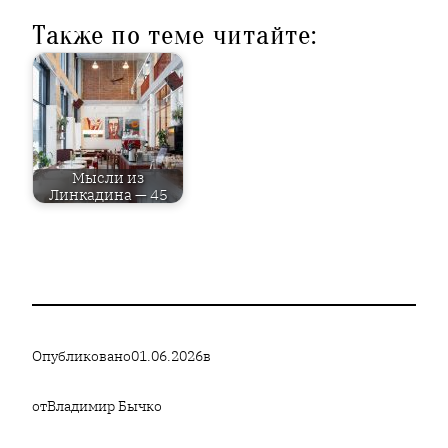
Также по теме читайте:
Мысли из
Линкадина — 45
Опубликовано
01.06.2026
в
от
Владимир Бычко