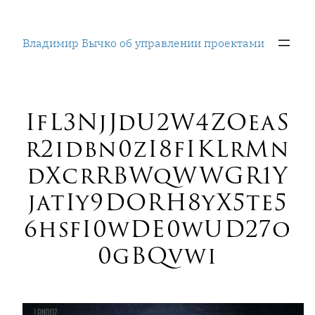
Перейти
к
Владимир Бычко об управлении проектами
содержимому
IfL3NjJdU2W4ZOeaS
r2idbn0zI8fIKLrMn
dXcrRBWqWWGR1Y
jatIy9DORH8yX5te5
6hsfI0wDE0wUD27o
0gBQvwi