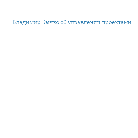
Перейти
к
Владимир Бычко об управлении проектами
содержимому