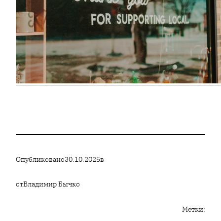
Опубликовано
30.10.2025
в
от
Владимир Бычко
Метки: