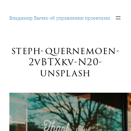
Перейти
к
Владимир Бычко об управлении проектами
содержимому
steph-quernemoen-
2vBTXkv-N20-
unsplash