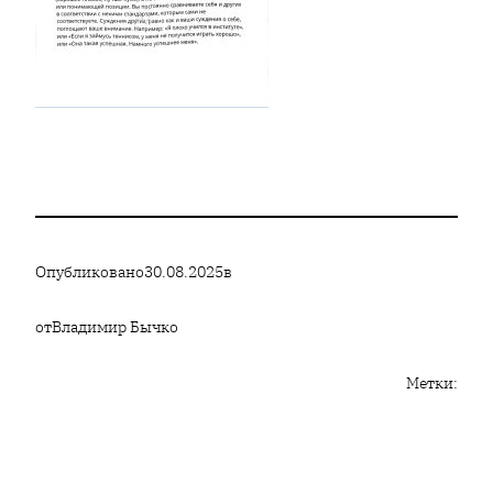
Опубликовано
30.08.2025
в
от
Владимир Бычко
Метки: