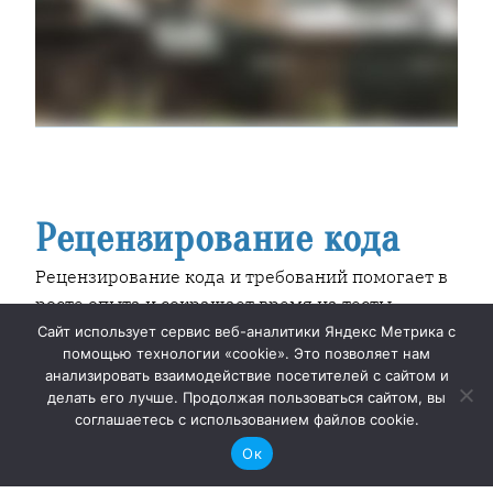
Рецензирование кода
Рецензирование кода и требований помогает в
росте опыта и сокращает время на тесты.
Однако, автор считает, что рецензии создают у
Сайт использует сервис веб-аналитики Яндекс Метрика с
помощью технологии «cookie». Это позволяет нам
исполнителей ложное чувство безопасности,
анализировать взаимодействие посетителей с сайтом и
полагаясь на проверку. Исполнитель должен
делать его лучше. Продолжая пользоваться сайтом, вы
нести полную ответственность за качество
соглашаетесь с использованием файлов cookie.
своей работы. Пример джуниора, который
Ок
вырос до сениора без рецензий, подтверждает