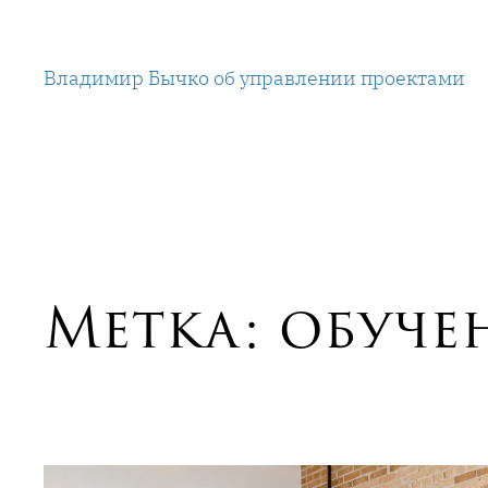
Перейти
к
Владимир Бычко об управлении проектами
содержимому
Метка:
обуче