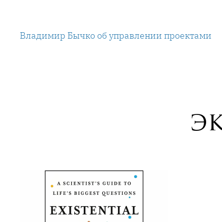
Перейти
к
Владимир Бычко об управлении проектами
содержимому
э