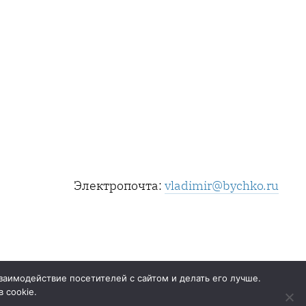
Электропочта:
vladimir@bychko.ru
заимодействие посетителей с сайтом и делать его лучше.
 cookie.