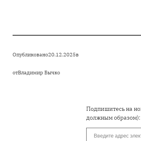
Опубликовано
20.12.2025
в
от
Владимир Бычко
Подпишитесь на нов
должным образом):
Введите адрес электронной почты…