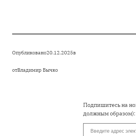
Опубликовано
20.12.2025
в
от
Владимир Бычко
Подпишитесь на нов
должным образом):
Введите адрес электронной почты…