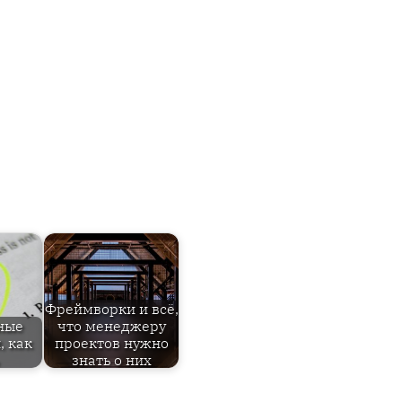
Фреймворки и всё,
ные
что менеджеру
, как
проектов нужно
знать о них