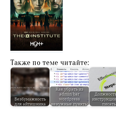
Также по теме читайте:
Как убрать из
admin bar
Должност
Безбумажность
wordpress
инструкции
для айтишника
ненужные пункты
писать