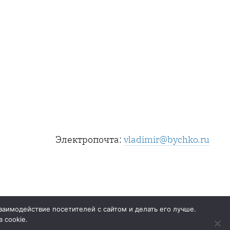
Электропочта:
vladimir@bychko.ru
заимодействие посетителей с сайтом и делать его лучше.
 cookie.