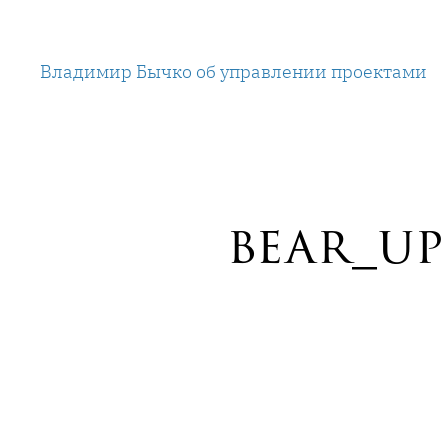
Перейти
к
Владимир Бычко об управлении проектами
содержимому
bear_up