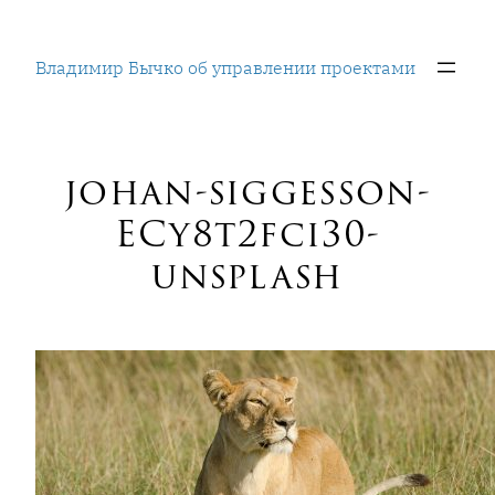
Перейти
к
Владимир Бычко об управлении проектами
содержимому
johan-siggesson-
ECy8t2fci30-
unsplash