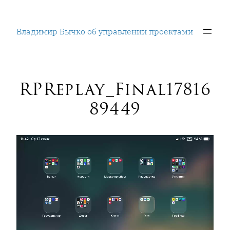
Перейти
к
Владимир Бычко об управлении проектами
содержимому
RPReplay_Final17816
89449
Видеоплеер