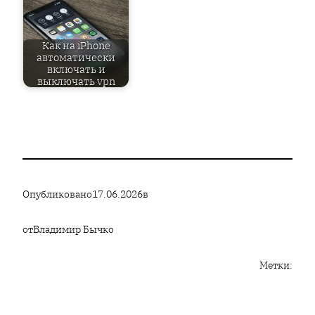
Как на iPhone
автоматически
включать и
выключать vpn
Опубликовано
17.06.2026
в
от
Владимир Бычко
Метки: