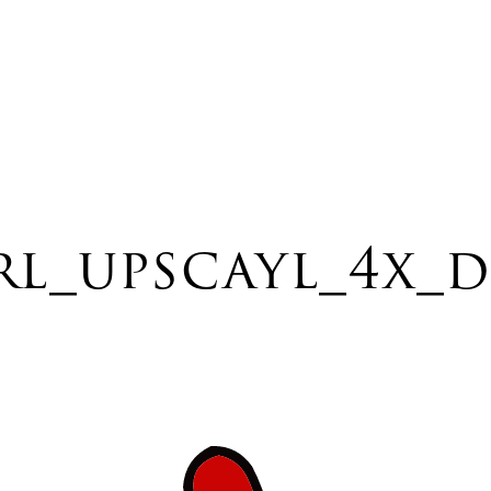
l_upscayl_4x_d