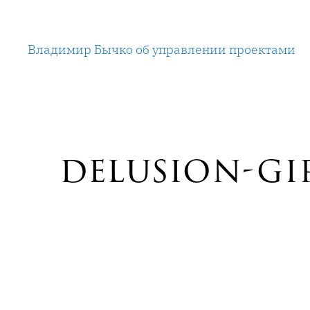
Перейти
к
Владимир Бычко об управлении проектами
содержимому
delusion-gir