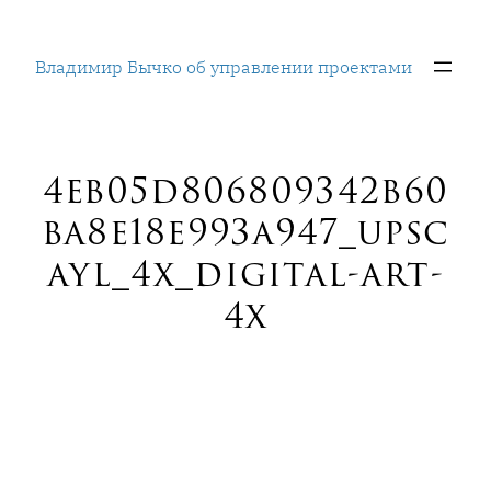
Перейти
к
Владимир Бычко об управлении проектами
содержимому
4eb05d806809342b60
ba8e18e993a947_upsc
ayl_4x_digital-art-
4x