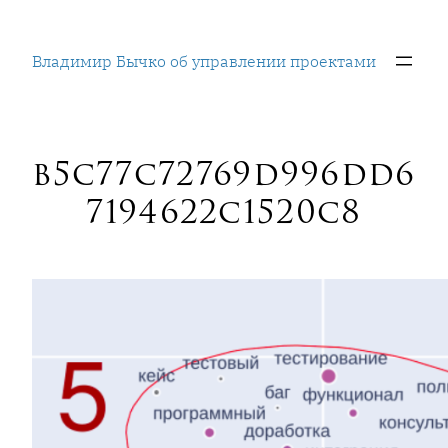
Перейти
к
Владимир Бычко об управлении проектами
содержимому
b5c77c72769d996dd6
7194622c1520c8