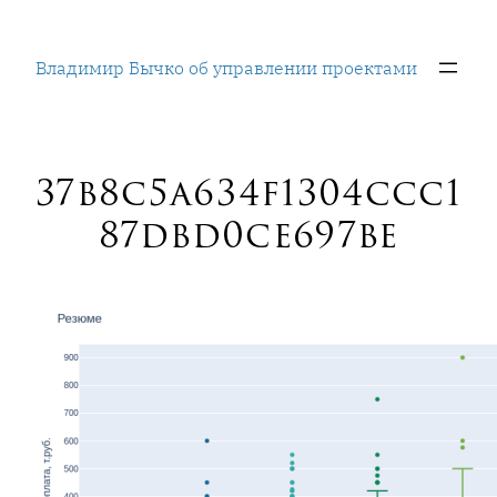
Перейти
к
Владимир Бычко об управлении проектами
содержимому
37b8c5a634f1304ccc1
87dbd0ce697be