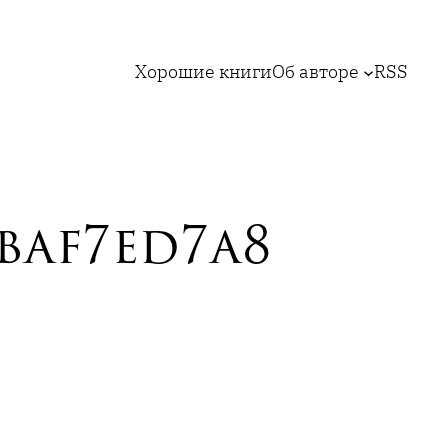
Хорошие книги
Об авторе
RSS
baf7ed7a8