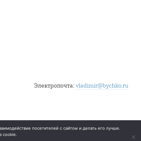
Электропочта:
vladimir@bychko.ru
заимодействие посетителей с сайтом и делать его лучше.
 cookie.