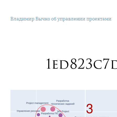
Перейти
к
Владимир Бычко об управлении проектами
содержимому
1ed823c7