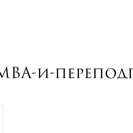
BA-и-перепод