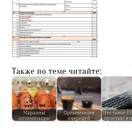
Также по теме читайте:
Маразмы
Организация
Что такое E
оптимизации
очередей
простым я