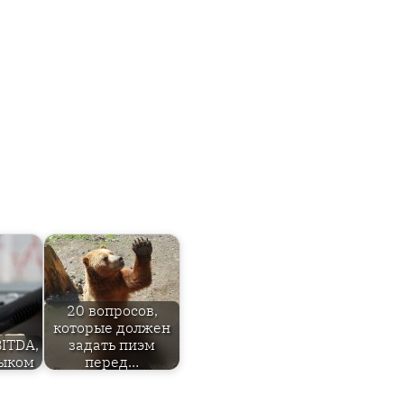
20 вопросов,
которые должен
BITDA,
задать пиэм
зыком
перед…