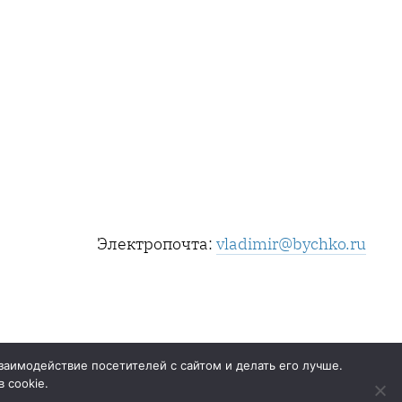
Электропочта:
vladimir@bychko.ru
заимодействие посетителей с сайтом и делать его лучше.
 cookie.