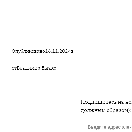
Опубликовано
16.11.2024
в
от
Владимир Бычко
Подпишитесь на нов
должным образом):
Введите адрес электронной почты…