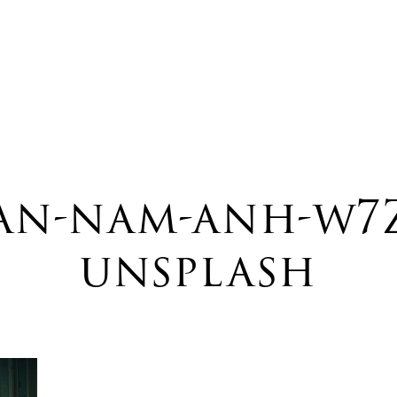
an-nam-anh-w7
unsplash