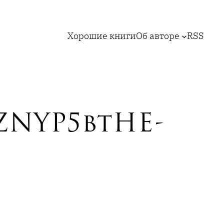
Хорошие книги
Об авторе
RSS
ZNYP5btHE-