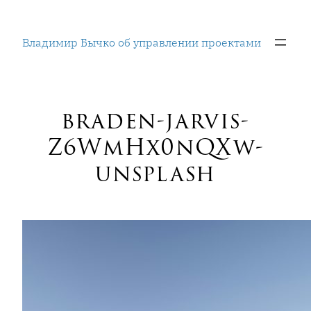
Перейти
к
Владимир Бычко об управлении проектами
содержимому
braden-jarvis-
Z6WmHx0nQXw-
unsplash