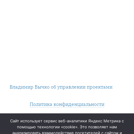
Владимир Бычко об управлении проектами
Политика конфиденциальности
Нашли опечатку? Выделяйте и жмите Контрол+Энтер.
Сайт использует сервис веб-аналитики Яндекс Метрика с
помощью технологии «cookie». Это позволяет нам
2014 — ∞
анализировать взаимодействие посетителей с сайтом и