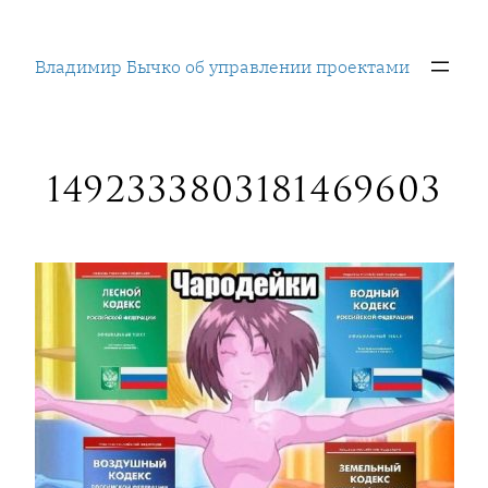
Перейти
к
Владимир Бычко об управлении проектами
содержимому
1492333803181469603