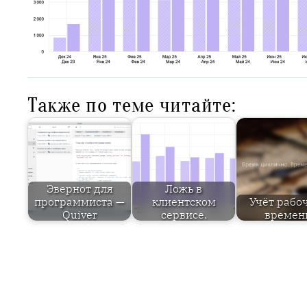
Также по теме читайте:
Эвернот для
Ложь в
программиста —
клиентском
Учёт рабо
Quiver
сервисе.
времен