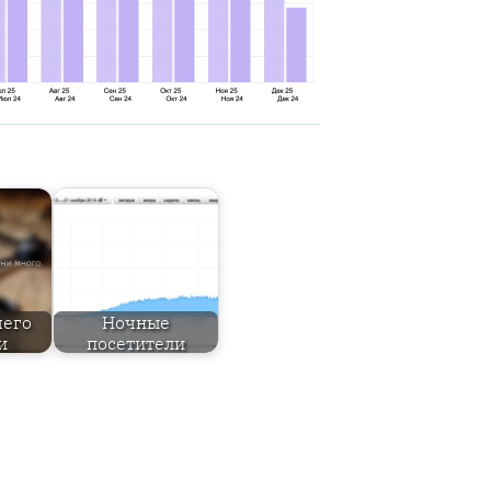
чего
Ночные
и
посетители