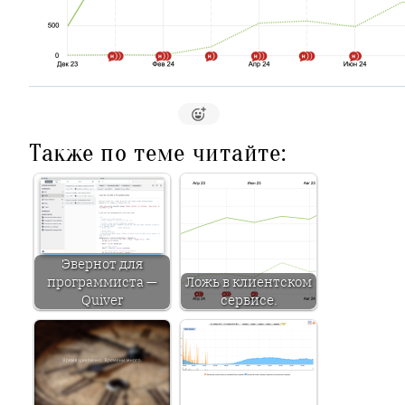
Также по теме читайте:
Эвернот для
программиста —
Ложь в клиентском
Quiver
сервисе.