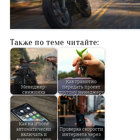
Также по теме читайте:
Как грамотно
Менеджер-
передать проект
снежинка
другому менеджеру
Как на iPhone
автоматически
Проверка скорости
включать и
интернета через
выключать vpn
консоль