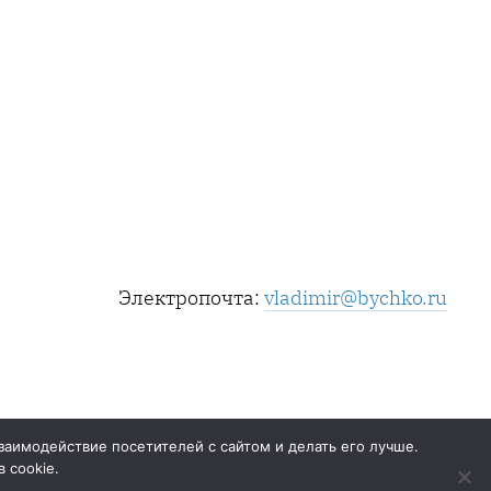
Электропочта:
vladimir@bychko.ru
заимодействие посетителей с сайтом и делать его лучше.
 cookie.