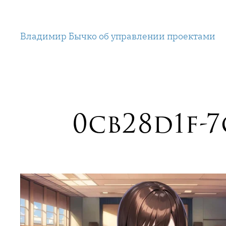
Перейти
к
Владимир Бычко об управлении проектами
содержимому
0cb28d1f-7