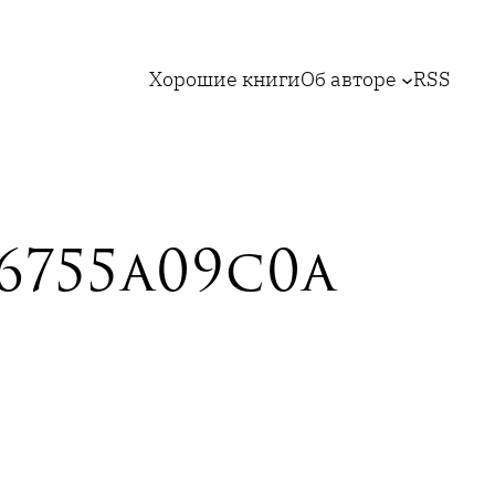
Хорошие книги
Об авторе
RSS
96755a09c0a