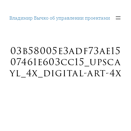
Перейти
к
Владимир Бычко об управлении проектами
содержимому
03b58005e3adf73ae15
07461e603cc15_upsca
yl_4x_digital-art-4x