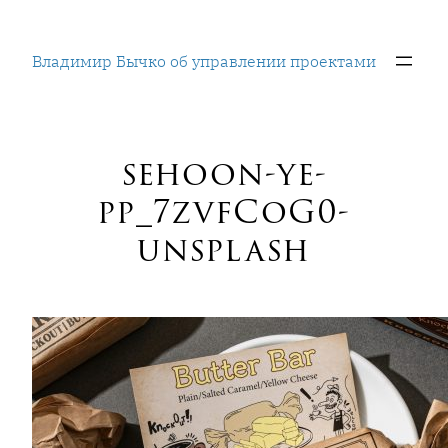
Перейти
к
Владимир Бычко об управлении проектами
содержимому
sehoon-ye-
pp_7zvfCoG0-
unsplash