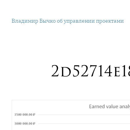
Перейти
к
Владимир Бычко об управлении проектами
содержимому
2d52714e