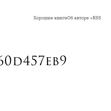
Хорошие книги
Об авторе
RSS
60d457eb9