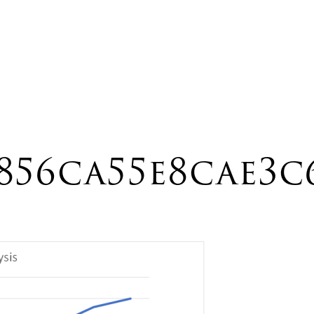
1856ca55e8cae3c