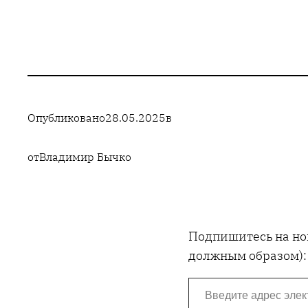
Опубликовано
28.05.2025
в
от
Владимир Бычко
Подпишитесь на нов
должным образом):
Введите адрес электронной почты…