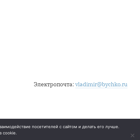
Электропочта:
vladimir@bychko.ru
заимодействие посетителей с сайтом и делать его лучше.
 cookie.