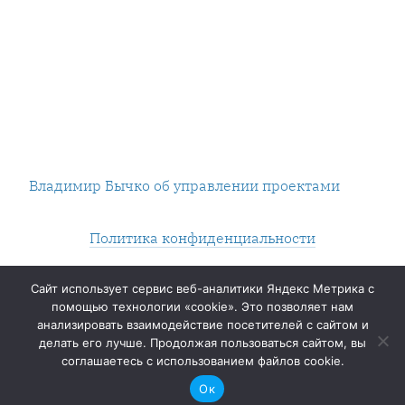
Владимир Бычко об управлении проектами
Политика конфиденциальности
Нашли опечатку? Выделяйте и жмите Контрол+Энтер.
Сайт использует сервис веб-аналитики Яндекс Метрика с
помощью технологии «cookie». Это позволяет нам
2014 — ∞
анализировать взаимодействие посетителей с сайтом и
делать его лучше. Продолжая пользоваться сайтом, вы
Электропочта:
vladimir@bychko.ru
соглашаетесь с использованием файлов cookie.
Ок